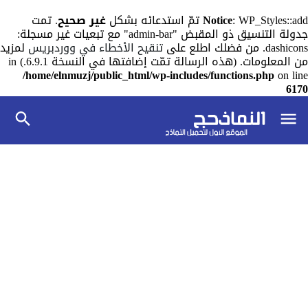
: WP_Styles::add تمّ استدعائه بشكل
Notice
غير صحيح
. تمت
جدولة التنسيق ذو المقبض "admin-bar" مع تبعيات غير مسجلة:
dashicons. من فضلك اطلع على
تنقيح الأخطاء في ووردبريس
لمزيد
من المعلومات. (هذه الرسالة تمّت إضافتها في النسخة 6.9.1.) in
/home/elnmuzj/public_html/wp-includes/functions.php
on line
6170