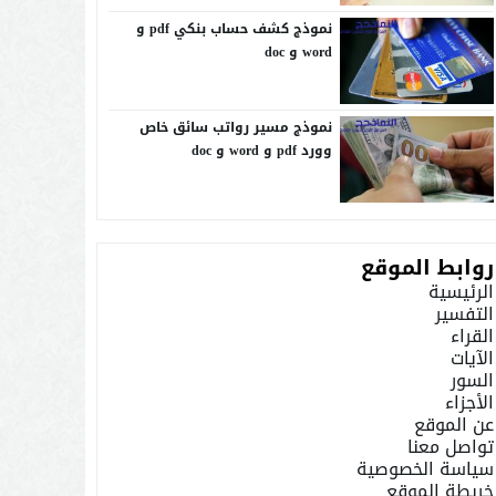
نموذج كشف حساب بنكي pdf و
word و doc
نموذج مسير رواتب سائق خاص
وورد pdf و word و doc
روابط الموقع
الرئيسية
التفسير
القراء
الآيات
السور
الأجزاء
عن الموقع
تواصل معنا
سياسة الخصوصية
خريطة الموقع