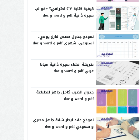
كيفية كتابة CV احترافي؟ +قوالب
سيرة ذاتية pdf و word و doc
نموذج جدول حصص فارغ يومي،
اسبوعي، شهري pdf و word و doc
طريقة انشاء سيرة ذاتية مجانا
عربي pdf و word و doc
جدول الضرب كامل جاهز للطباعة
pdf و word و doc
نموذج عقد ايجار شقة جاهز مصري
و سعودي pdf و word و doc