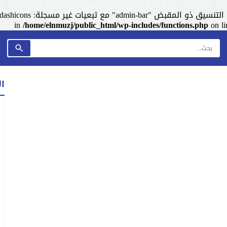
admin-ba" مع تبعيات غير مسجلة: dashicons. من فضلك اطلع على
/home/elnmuzj/public_html/wp-includes/functions.php
on l
ا