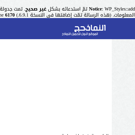
: WP_Styles::add تمّ استدعائه بشكل
Notice
غير صحيح
. تمت جدولة التنسيق ذو المقبض "r
المعلومات. (هذه الرسالة تمّت إضافتها في النسخة 6.9.1.) in
6170
ine