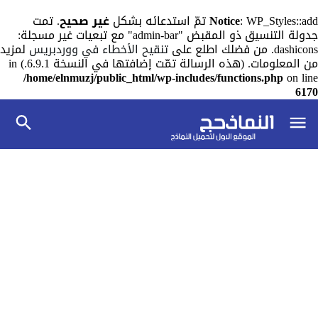
: WP_Styles::add تمّ استدعائه بشكل
Notice
غير صحيح
. تمت
جدولة التنسيق ذو المقبض "admin-bar" مع تبعيات غير مسجلة:
dashicons. من فضلك اطلع على
تنقيح الأخطاء في ووردبريس
لمزيد
من المعلومات. (هذه الرسالة تمّت إضافتها في النسخة 6.9.1.) in
/home/elnmuzj/public_html/wp-includes/functions.php
on line
6170