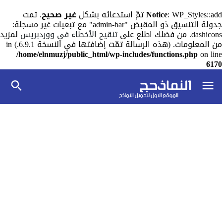
: WP_Styles::add تمّ استدعائه بشكل
Notice
غير صحيح
. تمت
جدولة التنسيق ذو المقبض "admin-bar" مع تبعيات غير مسجلة:
dashicons. من فضلك اطلع على
تنقيح الأخطاء في ووردبريس
لمزيد
من المعلومات. (هذه الرسالة تمّت إضافتها في النسخة 6.9.1.) in
/home/elnmuzj/public_html/wp-includes/functions.php
on line
6170