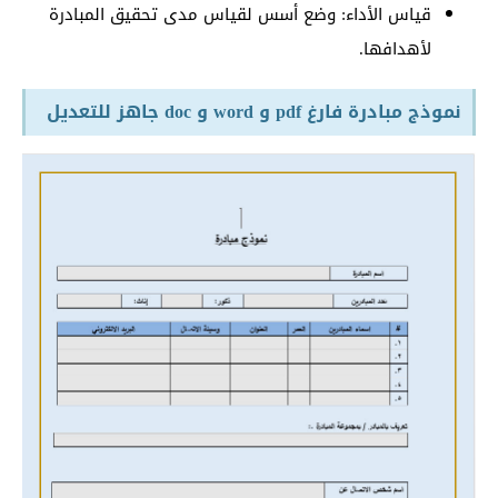
قياس الأداء: وضع أسس لقياس مدى تحقيق المبادرة
لأهدافها.
نموذج مبادرة فارغ pdf و word و doc جاهز للتعديل