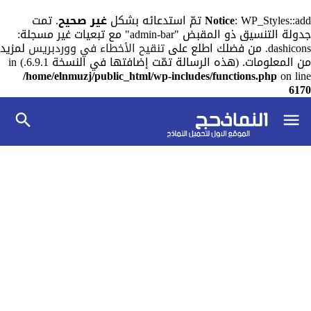
: WP_Styles::add تمّ استدعائه بشكل
Notice
غير صحيح
. تمت
جدولة التنسيق ذو المقبض "admin-bar" مع تبعيات غير مسجلة:
dashicons. من فضلك اطلع على
تنقيح الأخطاء في ووردبريس
لمزيد
من المعلومات. (هذه الرسالة تمّت إضافتها في النسخة 6.9.1.) in
/home/elnmuzj/public_html/wp-includes/functions.php
on line
6170