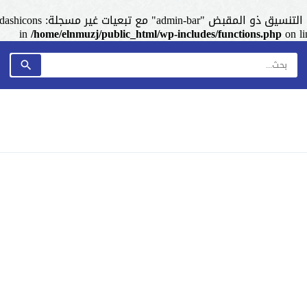
admin-ba" مع تبعيات غير مسجلة: dashicons. من فضلك اطلع على
/home/elnmuzj/public_html/wp-includes/functions.php
on l