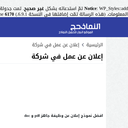
: WP_Styles::add تمّ استدعائه بشكل
Notice
غير صحيح
. تمت جدولة التنسيق ذو المقبض "r
المعلومات. (هذه الرسالة تمّت إضافتها في النسخة 6.9.1.) in
6170
ine
الرئيسية
إعلان عن عمل في شركة
إعلان عن عمل في شركة
افضل نموذج إعلان عن وظيفة جاهز pdf و doc