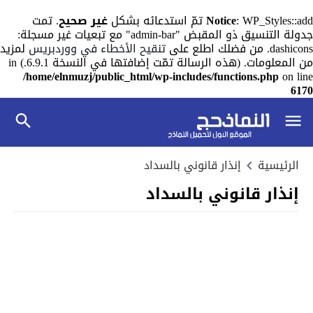
: WP_Styles::add تمّ استدعائه بشكل
Notice
غير صحيح
. تمت
جدولة التنسيق ذو المقبض "admin-bar" مع تبعيات غير مسجلة:
dashicons. من فضلك اطلع على
تنقيح الأخطاء في ووردبريس
لمزيد
من المعلومات. (هذه الرسالة تمّت إضافتها في النسخة 6.9.1.) in
/home/elnmuzj/public_html/wp-includes/functions.php
on line
6170
الرئيسية
إنذار قانوني بالسداد
إنذار قانوني بالسداد