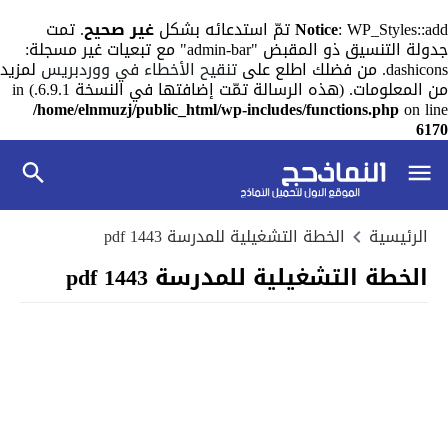
: WP_Styles::add تمّ استدعائه بشكل
Notice
غير صحيح
. تمت
جدولة التنسيق ذو المقبض "admin-bar" مع تبعيات غير مسجلة:
dashicons. من فضلك اطلع على
تنقيح الأخطاء في ووردبريس
لمزيد
من المعلومات. (هذه الرسالة تمّت إضافتها في النسخة 6.9.1.) in
/home/elnmuzj/public_html/wp-includes/functions.php
on line
6170
الرئيسية
الخطة التشغيلية للمدرسة 1443 pdf
الخطة التشغيلية للمدرسة 1443 pdf