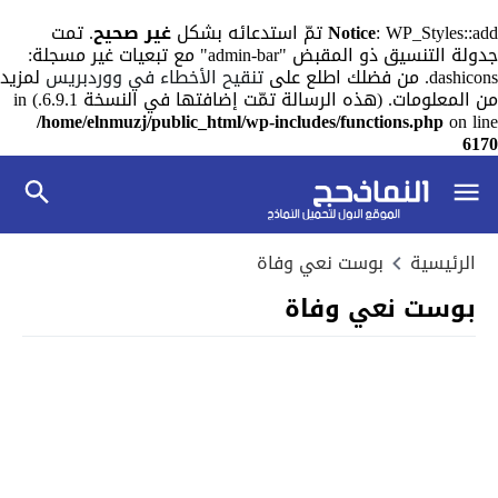
: WP_Styles::add تمّ استدعائه بشكل
Notice
غير صحيح
. تمت
جدولة التنسيق ذو المقبض "admin-bar" مع تبعيات غير مسجلة:
dashicons. من فضلك اطلع على
تنقيح الأخطاء في ووردبريس
لمزيد
من المعلومات. (هذه الرسالة تمّت إضافتها في النسخة 6.9.1.) in
/home/elnmuzj/public_html/wp-includes/functions.php
on line
6170
الرئيسية
بوست نعي وفاة
بوست نعي وفاة