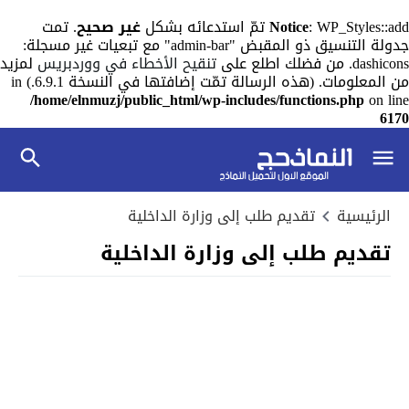
: WP_Styles::add تمّ استدعائه بشكل
Notice
غير صحيح
. تمت
جدولة التنسيق ذو المقبض "admin-bar" مع تبعيات غير مسجلة:
dashicons. من فضلك اطلع على
تنقيح الأخطاء في ووردبريس
لمزيد
من المعلومات. (هذه الرسالة تمّت إضافتها في النسخة 6.9.1.) in
/home/elnmuzj/public_html/wp-includes/functions.php
on line
6170
الرئيسية
تقديم طلب إلى وزارة الداخلية
تقديم طلب إلى وزارة الداخلية