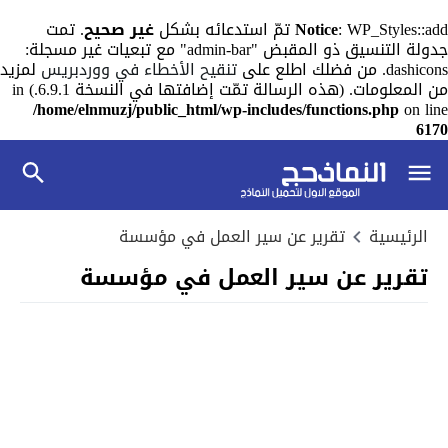
: WP_Styles::add تمّ استدعائه بشكل
Notice
غير صحيح
. تمت
جدولة التنسيق ذو المقبض "admin-bar" مع تبعيات غير مسجلة:
dashicons. من فضلك اطلع على
تنقيح الأخطاء في ووردبريس
لمزيد
من المعلومات. (هذه الرسالة تمّت إضافتها في النسخة 6.9.1.) in
/home/elnmuzj/public_html/wp-includes/functions.php
on line
6170
الرئيسية
تقرير عن سير العمل في مؤسسة
تقرير عن سير العمل في مؤسسة