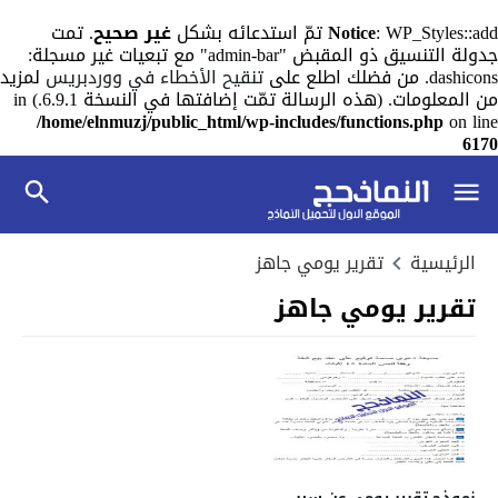
: WP_Styles::add تمّ استدعائه بشكل
Notice
غير صحيح
. تمت
جدولة التنسيق ذو المقبض "admin-bar" مع تبعيات غير مسجلة:
dashicons. من فضلك اطلع على
تنقيح الأخطاء في ووردبريس
لمزيد
من المعلومات. (هذه الرسالة تمّت إضافتها في النسخة 6.9.1.) in
/home/elnmuzj/public_html/wp-includes/functions.php
on line
6170
الرئيسية
تقرير يومي جاهز
تقرير يومي جاهز
نموذج تقرير يومي عن سير