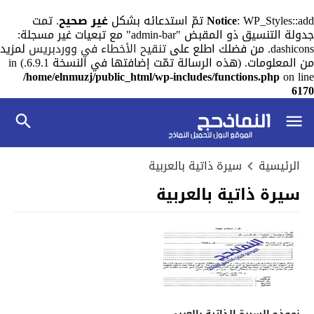
: WP_Styles::add تمّ استدعائه بشكل
Notice
غير صحيح
. تمت
جدولة التنسيق ذو المقبض "admin-bar" مع تبعيات غير مسجلة:
dashicons. من فضلك اطلع على
تنقيح الأخطاء في ووردبريس
لمزيد
من المعلومات. (هذه الرسالة تمّت إضافتها في النسخة 6.9.1.) in
/home/elnmuzj/public_html/wp-includes/functions.php
on line
6170
الرئيسية
سيرة ذاتية بالعربية
سيرة ذاتية بالعربية
نموذج السيرة الذاتية بالعربي