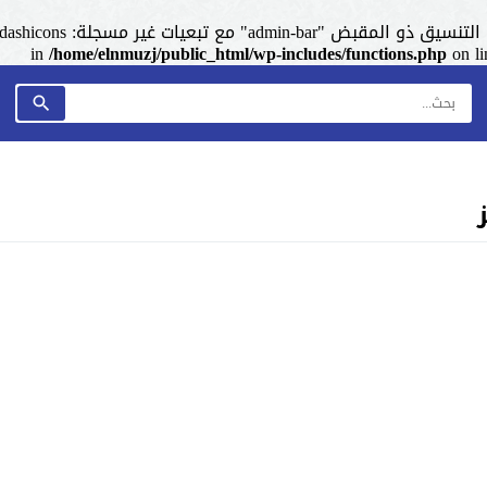
admin-ba" مع تبعيات غير مسجلة: dashicons. من فضلك اطلع على
/home/elnmuzj/public_html/wp-includes/functions.php
on l