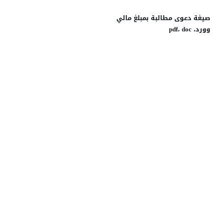
صيغة دعوى مطالبة بمبلغ مالي
وورد، pdf، doc