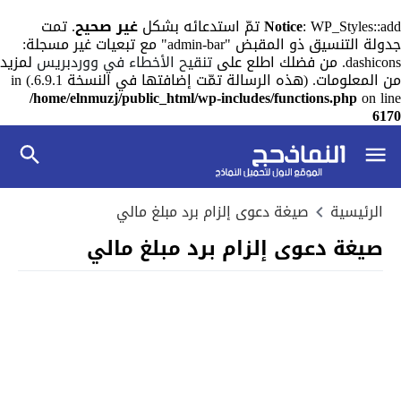
: WP_Styles::add تمّ استدعائه بشكل
Notice
غير صحيح
. تمت
جدولة التنسيق ذو المقبض "admin-bar" مع تبعيات غير مسجلة:
dashicons. من فضلك اطلع على
تنقيح الأخطاء في ووردبريس
لمزيد
من المعلومات. (هذه الرسالة تمّت إضافتها في النسخة 6.9.1.) in
/home/elnmuzj/public_html/wp-includes/functions.php
on line
6170
الرئيسية
صيغة دعوى إلزام برد مبلغ مالي
صيغة دعوى إلزام برد مبلغ مالي