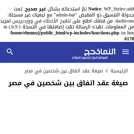
: WP_Styles::add تمّ استدعائه بشكل
Notice
غير صحيح
. تمت
جدولة التنسيق ذو المقبض "admin-bar" مع تبعيات غير مسجلة:
dashicons. من فضلك اطلع على
تنقيح الأخطاء في ووردبريس
لمزيد
من المعلومات. (هذه الرسالة تمّت إضافتها في النسخة 6.9.1.) in
/home/elnmuzj/public_html/wp-includes/functions.php
on line
6170
الرئيسية
صيغة عقد اتفاق بين شخصين في مصر
صيغة عقد اتفاق بين شخصين في مصر