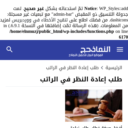
: WP_Styles::add تمّ استدعائه بشكل
Notice
غير صحيح
. تمت
جدولة التنسيق ذو المقبض "admin-bar" مع تبعيات غير مسجلة:
dashicons. من فضلك اطلع على
تنقيح الأخطاء في ووردبريس
لمزيد
من المعلومات. (هذه الرسالة تمّت إضافتها في النسخة 6.9.1.) in
/home/elnmuzj/public_html/wp-includes/functions.php
on line
6170
الرئيسية
طلب إعادة النظر في الراتب
طلب إعادة النظر في الراتب
أفضل صيغة خطاب طلب زيادة