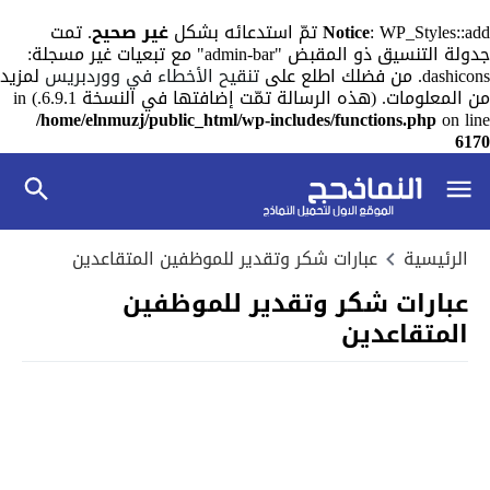
: WP_Styles::add تمّ استدعائه بشكل
Notice
غير صحيح
. تمت
جدولة التنسيق ذو المقبض "admin-bar" مع تبعيات غير مسجلة:
dashicons. من فضلك اطلع على
تنقيح الأخطاء في ووردبريس
لمزيد
من المعلومات. (هذه الرسالة تمّت إضافتها في النسخة 6.9.1.) in
/home/elnmuzj/public_html/wp-includes/functions.php
on line
6170
الرئيسية
عبارات شكر وتقدير للموظفين المتقاعدين
عبارات شكر وتقدير للموظفين
المتقاعدين