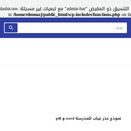
admin-ba" مع تبعيات غير مسجلة: dashicons. من فضلك اطلع على
/home/elnmuzj/public_html/wp-includes/functions.php
on l
نموذج عذر غياب للمدرسة word و pdf