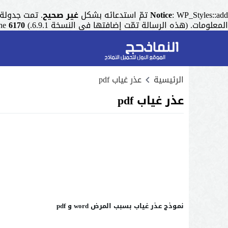
: WP_Styles::add تمّ استدعائه بشكل
Notice
غير صحيح
. تمت جدولة التنسيق ذو المقبض "r
المعلومات. (هذه الرسالة تمّت إضافتها في النسخة 6.9.1.) in
6170
ine
الرئيسية
عذر غياب pdf
عذر غياب pdf
نموذج عذر غياب بسبب المرض word و pdf