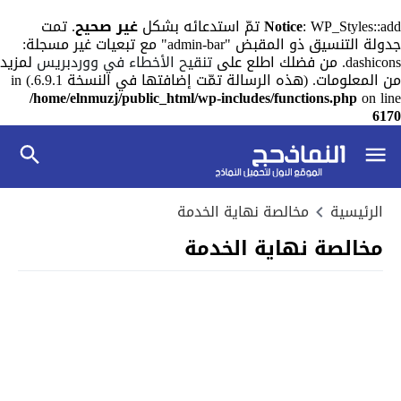
: WP_Styles::add تمّ استدعائه بشكل
Notice
غير صحيح
. تمت
جدولة التنسيق ذو المقبض "admin-bar" مع تبعيات غير مسجلة:
dashicons. من فضلك اطلع على
تنقيح الأخطاء في ووردبريس
لمزيد
من المعلومات. (هذه الرسالة تمّت إضافتها في النسخة 6.9.1.) in
/home/elnmuzj/public_html/wp-includes/functions.php
on line
6170
الرئيسية
مخالصة نهاية الخدمة
مخالصة نهاية الخدمة