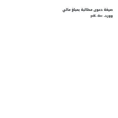
صيغة دعوى مطالبة بمبلغ مالي
وورد، pdf، doc