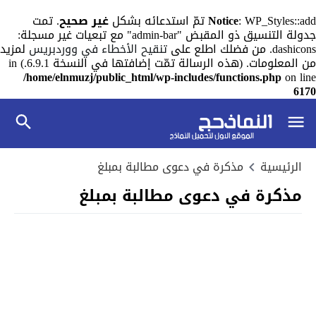
: WP_Styles::add تمّ استدعائه بشكل
Notice
غير صحيح
. تمت
جدولة التنسيق ذو المقبض "admin-bar" مع تبعيات غير مسجلة:
dashicons. من فضلك اطلع على
تنقيح الأخطاء في ووردبريس
لمزيد
من المعلومات. (هذه الرسالة تمّت إضافتها في النسخة 6.9.1.) in
/home/elnmuzj/public_html/wp-includes/functions.php
on line
6170
الرئيسية
مذكرة في دعوى مطالبة بمبلغ
مذكرة في دعوى مطالبة بمبلغ