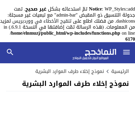
: WP_Styles::add تمّ استدعائه بشكل
Notice
غير صحيح
. تمت
جدولة التنسيق ذو المقبض "admin-bar" مع تبعيات غير مسجلة:
dashicons. من فضلك اطلع على
تنقيح الأخطاء في ووردبريس
لمزيد
من المعلومات. (هذه الرسالة تمّت إضافتها في النسخة 6.9.1.) in
/home/elnmuzj/public_html/wp-includes/functions.php
on line
6170
الرئيسية
نموذج إخلاء طرف الموارد البشرية
نموذج إخلاء طرف الموارد البشرية