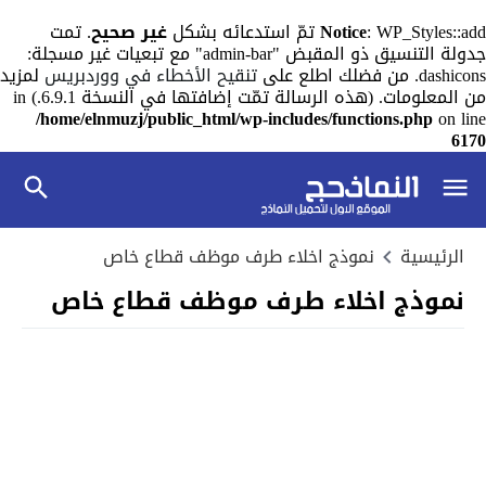
: WP_Styles::add تمّ استدعائه بشكل
Notice
غير صحيح
. تمت
جدولة التنسيق ذو المقبض "admin-bar" مع تبعيات غير مسجلة:
dashicons. من فضلك اطلع على
تنقيح الأخطاء في ووردبريس
لمزيد
من المعلومات. (هذه الرسالة تمّت إضافتها في النسخة 6.9.1.) in
/home/elnmuzj/public_html/wp-includes/functions.php
on line
6170
الرئيسية
نموذج اخلاء طرف موظف قطاع خاص
نموذج اخلاء طرف موظف قطاع خاص