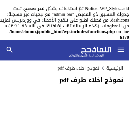
: WP_Styles::add تمّ استدعائه بشكل
Notice
غير صحيح
. تمت
جدولة التنسيق ذو المقبض "admin-bar" مع تبعيات غير مسجلة:
dashicons. من فضلك اطلع على
تنقيح الأخطاء في ووردبريس
لمزيد
من المعلومات. (هذه الرسالة تمّت إضافتها في النسخة 6.9.1.) in
/home/elnmuzj/public_html/wp-includes/functions.php
on line
6170
الرئيسية
نموذج اخلاء طرف pdf
نموذج اخلاء طرف pdf