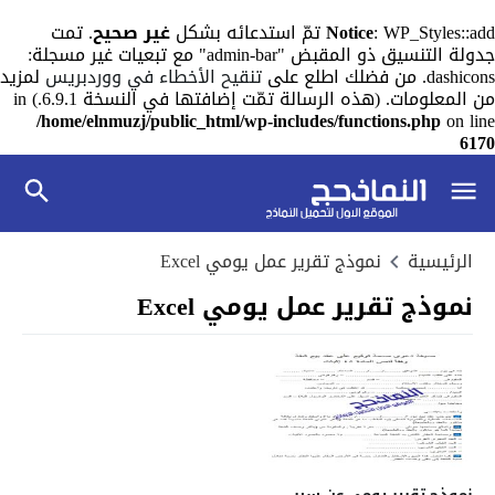
: WP_Styles::add تمّ استدعائه بشكل
Notice
غير صحيح
. تمت
جدولة التنسيق ذو المقبض "admin-bar" مع تبعيات غير مسجلة:
dashicons. من فضلك اطلع على
تنقيح الأخطاء في ووردبريس
لمزيد
من المعلومات. (هذه الرسالة تمّت إضافتها في النسخة 6.9.1.) in
/home/elnmuzj/public_html/wp-includes/functions.php
on line
6170
الرئيسية
نموذج تقرير عمل يومي Excel
نموذج تقرير عمل يومي Excel
نموذج تقرير يومي عن سير