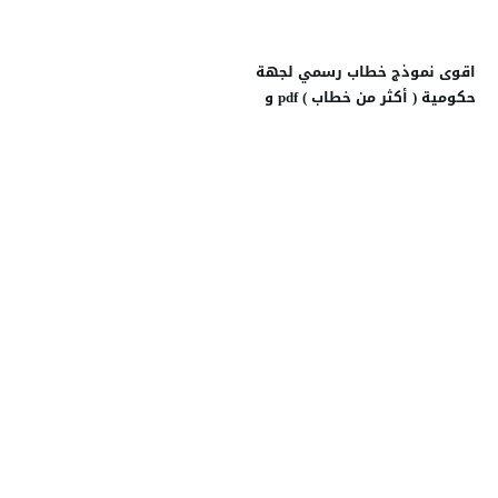
اقوى نموذج خطاب رسمي لجهة
حكومية ( أكثر من خطاب ) pdf و
word و doc