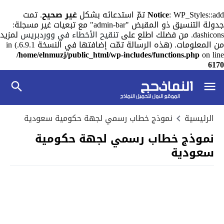
: WP_Styles::add تمّ استدعائه بشكل
Notice
غير صحيح
. تمت
جدولة التنسيق ذو المقبض "admin-bar" مع تبعيات غير مسجلة:
dashicons. من فضلك اطلع على
تنقيح الأخطاء في ووردبريس
لمزيد
من المعلومات. (هذه الرسالة تمّت إضافتها في النسخة 6.9.1.) in
/home/elnmuzj/public_html/wp-includes/functions.php
on line
6170
الرئيسية
نموذج خطاب رسمي لجهة حكومية سعودية
نموذج خطاب رسمي لجهة حكومية
سعودية