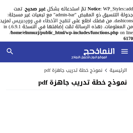
: WP_Styles::add تمّ استدعائه بشكل
Notice
غير صحيح
. تمت
جدولة التنسيق ذو المقبض "admin-bar" مع تبعيات غير مسجلة:
dashicons. من فضلك اطلع على
تنقيح الأخطاء في ووردبريس
لمزيد
من المعلومات. (هذه الرسالة تمّت إضافتها في النسخة 6.9.1.) in
/home/elnmuzj/public_html/wp-includes/functions.php
on line
6170
الرئيسية
نموذج خطة تدريب جاهزة pdf
نموذج خطة تدريب جاهزة pdf