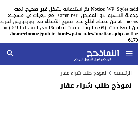
: WP_Styles::add تمّ استدعائه بشكل
Notice
غير صحيح
. تمت
جدولة التنسيق ذو المقبض "admin-bar" مع تبعيات غير مسجلة:
dashicons. من فضلك اطلع على
تنقيح الأخطاء في ووردبريس
لمزيد
من المعلومات. (هذه الرسالة تمّت إضافتها في النسخة 6.9.1.) in
/home/elnmuzj/public_html/wp-includes/functions.php
on line
6170
الرئيسية
نموذج طلب شراء عقار
نموذج طلب شراء عقار