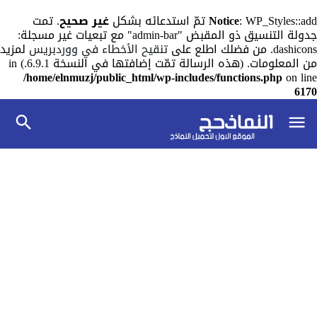
: WP_Styles::add تمّ استدعائه بشكل
Notice
غير صحيح
. تمت
جدولة التنسيق ذو المقبض "admin-bar" مع تبعيات غير مسجلة:
dashicons. من فضلك اطلع على
تنقيح الأخطاء في ووردبريس
لمزيد
من المعلومات. (هذه الرسالة تمّت إضافتها في النسخة 6.9.1.) in
/home/elnmuzj/public_html/wp-includes/functions.php
on line
6170