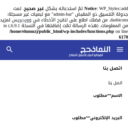
: WP_Styles::add تمّ استدعائه بشكل
Notice
غير صحيح
. تمت
جدولة التنسيق ذو المقبض "admin-bar" مع تبعيات غير مسجلة:
dashicons. من فضلك اطلع على
تنقيح الأخطاء في ووردبريس
لمزيد
من المعلومات. (هذه الرسالة تمّت إضافتها في النسخة 6.9.1.) in
/home/elnmuzj/public_html/wp-includes/functions.php
on line
6170
اتصل بنا
اتصل بنا
الاسم
**مطلوب
البريد الإلكتروني
**مطلوب