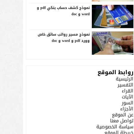
نموذج كشف حساب بنكي pdf و
word و doc
نموذج مسير رواتب سائق خاص
وورد pdf و word و doc
روابط الموقع
الرئيسية
التفسير
القراء
الآيات
السور
الأجزاء
عن الموقع
تواصل معنا
سياسة الخصوصية
خريطة الموقع