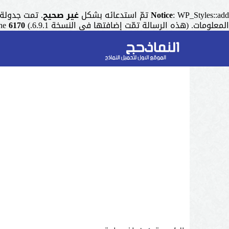
: WP_Styles::add تمّ استدعائه بشكل
Notice
غير صحيح
. تمت جدولة التنسيق ذو المقبض "r
المعلومات. (هذه الرسالة تمّت إضافتها في النسخة 6.9.1.) in
6170
ine