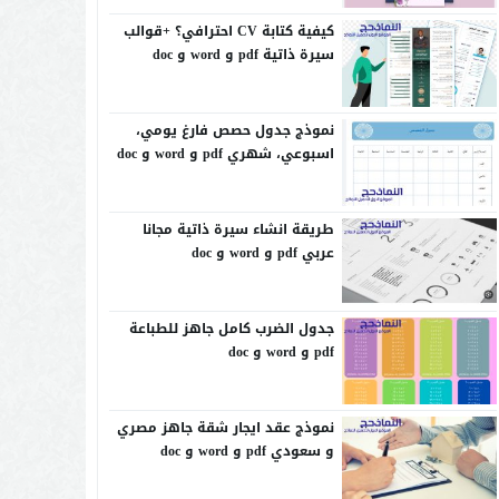
كيفية كتابة CV احترافي؟ +قوالب
سيرة ذاتية pdf و word و doc
نموذج جدول حصص فارغ يومي،
اسبوعي، شهري pdf و word و doc
طريقة انشاء سيرة ذاتية مجانا
عربي pdf و word و doc
جدول الضرب كامل جاهز للطباعة
pdf و word و doc
نموذج عقد ايجار شقة جاهز مصري
و سعودي pdf و word و doc