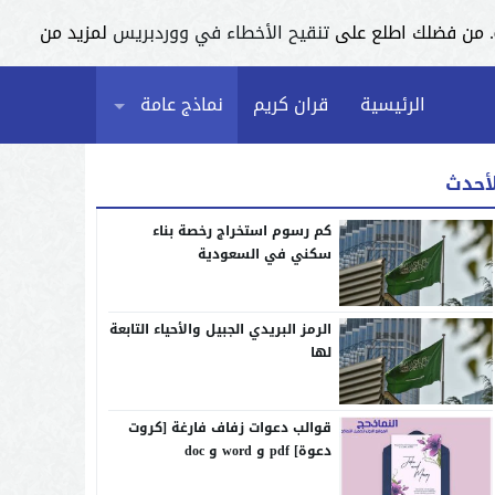
تنقيح الأخطاء في ووردبريس
لمزيد من
الرئيسية
قران كريم
نماذج عامة
لأحدث
كم رسوم استخراج رخصة بناء
سكني في السعودية
الرمز البريدي الجبيل والأحياء التابعة
لها
قوالب دعوات زفاف فارغة [كروت
دعوة] pdf و word و doc