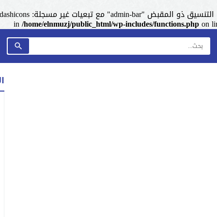
admin-ba" مع تبعيات غير مسجلة: dashicons. من فضلك اطلع على
/home/elnmuzj/public_html/wp-includes/functions.php
on l
ا