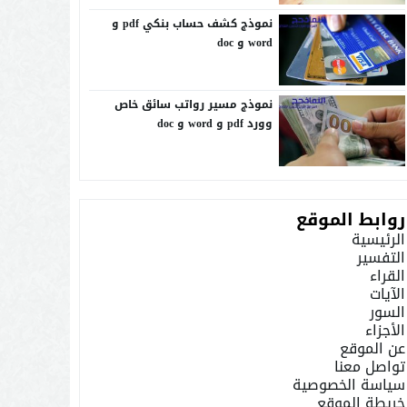
نموذج كشف حساب بنكي pdf و
word و doc
نموذج مسير رواتب سائق خاص
وورد pdf و word و doc
روابط الموقع
الرئيسية
التفسير
القراء
الآيات
السور
الأجزاء
عن الموقع
تواصل معنا
سياسة الخصوصية
خريطة الموقع