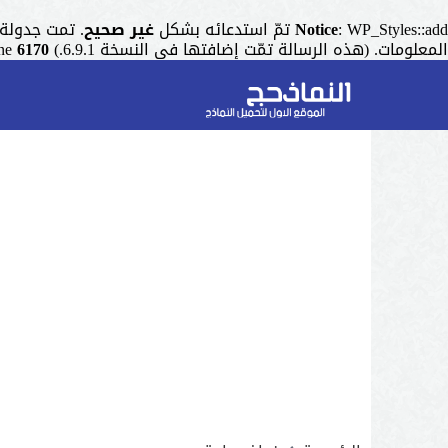
: WP_Styles::add تمّ استدعائه بشكل
Notice
غير صحيح
. تمت جدولة التنسيق ذو المقبض "r
المعلومات. (هذه الرسالة تمّت إضافتها في النسخة 6.9.1.) in
6170
ine