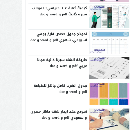
كيفية كتابة CV احترافي؟ +قوالب
سيرة ذاتية pdf و word و doc
نموذج جدول حصص فارغ يومي،
اسبوعي، شهري pdf و word و doc
طريقة انشاء سيرة ذاتية مجانا
عربي pdf و word و doc
جدول الضرب كامل جاهز للطباعة
pdf و word و doc
نموذج عقد ايجار شقة جاهز مصري
و سعودي pdf و word و doc