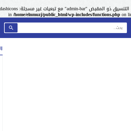
admin-ba" مع تبعيات غير مسجلة: dashicons. من فضلك اطلع على
/home/elnmuzj/public_html/wp-includes/functions.php
on l
ا