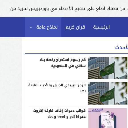
تنقيح الأخطاء في ووردبريس
لمزيد من
الرئيسية
قران كريم
نماذج عامة
لأحدث
كم رسوم استخراج رخصة بناء
سكني في السعودية
الرمز البريدي الجبيل والأحياء التابعة
لها
قوالب دعوات زفاف فارغة [كروت
دعوة] pdf و word و doc