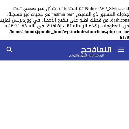
: WP_Styles::add تمّ استدعائه بشكل
Notice
غير صحيح
. تمت
جدولة التنسيق ذو المقبض "admin-bar" مع تبعيات غير مسجلة:
dashicons. من فضلك اطلع على
تنقيح الأخطاء في ووردبريس
لمزيد
من المعلومات. (هذه الرسالة تمّت إضافتها في النسخة 6.9.1.) in
/home/elnmuzj/public_html/wp-includes/functions.php
on line
6170