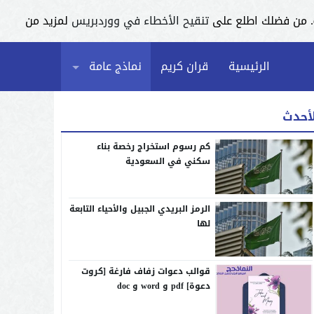
تنقيح الأخطاء في ووردبريس
لمزيد من
الرئيسية
قران كريم
نماذج عامة
لأحدث
كم رسوم استخراج رخصة بناء
سكني في السعودية
الرمز البريدي الجبيل والأحياء التابعة
لها
قوالب دعوات زفاف فارغة [كروت
دعوة] pdf و word و doc