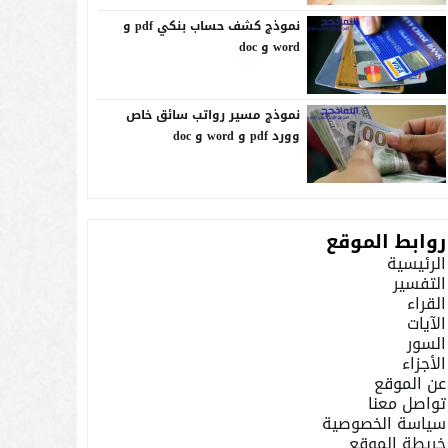
نموذج كشف حساب بنكي pdf و
word و doc
نموذج مسير رواتب سائق خاص
وورد pdf و word و doc
روابط الموقع
الرئيسية
التفسير
القراء
الآيات
السور
الأجزاء
عن الموقع
تواصل معنا
سياسة الخصوصية
خريطة الموقع