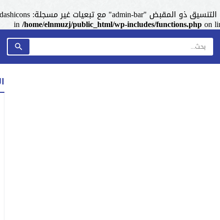
admin-ba" مع تبعيات غير مسجلة: dashicons. من فضلك اطلع على
/home/elnmuzj/public_html/wp-includes/functions.php
on l
ا