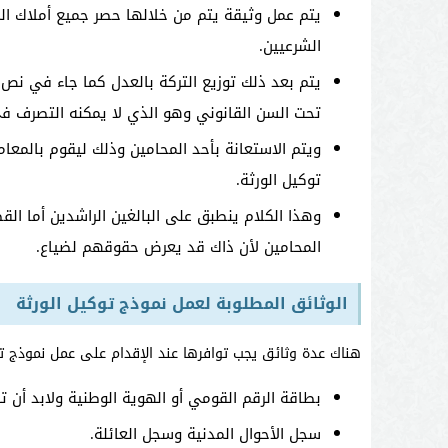
يتم عمل وثيقة يتم من خلالها حصر جميع أملاك الم
الشرعيين.
يتم بعد ذلك توزيع التركة بالعدل كما جاء في نص 
تحت السن القانوني وهو الذي لا يمكنه التصرف في ش
ويتم الاستعانة بأحد المحامين وذلك ليقوم بالمعا
توكيل الورثة.
وهذا الكلام ينطبق على البالغين الراشدين أما ال
المحامين لأن ذاك قد يعرض حقوقهم لضياع.
الوثائق المطلوبة لعمل نموذج توكيل الورثة
هناك عدة وثائق يجب توافرها عند الإقدام على عمل نموذج ت
بطاقة الرقم القومي أو الهوية الوطنية ولابد أن ت
سجل الأحوال المدنية وسجل العائلة.