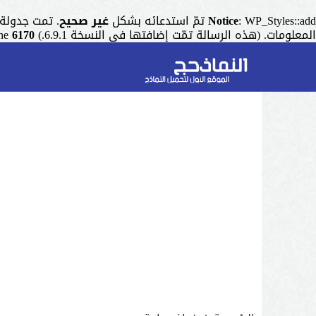
: WP_Styles::add تمّ استدعائه بشكل
Notice
غير صحيح
. تمت جدولة التنسيق ذو المقبض "r
المعلومات. (هذه الرسالة تمّت إضافتها في النسخة 6.9.1.) in
6170
ine