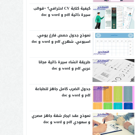
كيفية كتابة CV احترافي؟ +قوالب
سيرة ذاتية pdf و word و doc
نموذج جدول حصص فارغ يومي،
اسبوعي، شهري pdf و word و doc
طريقة انشاء سيرة ذاتية مجانا
عربي pdf و word و doc
جدول الضرب كامل جاهز للطباعة
pdf و word و doc
نموذج عقد ايجار شقة جاهز مصري
و سعودي pdf و word و doc