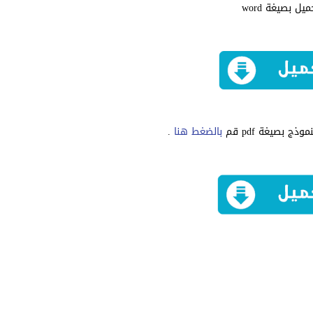
ميل بصيغة word
ج بصيغة pdf قم
بالضغط هنا
.