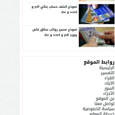
نموذج كشف حساب بنكي pdf و
word و doc
نموذج مسير رواتب سائق خاص
وورد pdf و word و doc
روابط الموقع
الرئيسية
التفسير
القراء
الآيات
السور
الأجزاء
عن الموقع
تواصل معنا
سياسة الخصوصية
خريطة الموقع