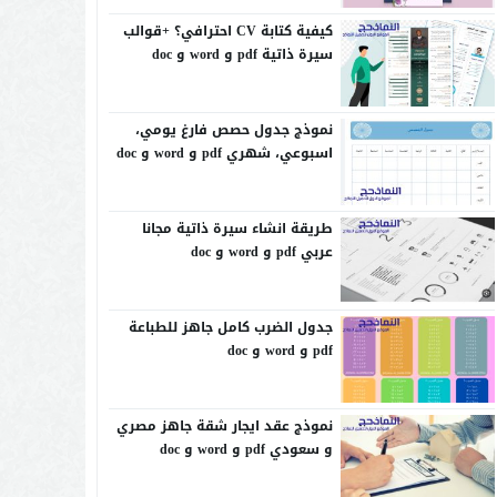
كيفية كتابة CV احترافي؟ +قوالب
سيرة ذاتية pdf و word و doc
نموذج جدول حصص فارغ يومي،
اسبوعي، شهري pdf و word و doc
طريقة انشاء سيرة ذاتية مجانا
عربي pdf و word و doc
جدول الضرب كامل جاهز للطباعة
pdf و word و doc
نموذج عقد ايجار شقة جاهز مصري
و سعودي pdf و word و doc