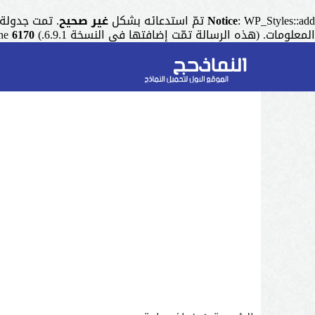
: WP_Styles::add تمّ استدعائه بشكل
Notice
غير صحيح
. تمت جدولة التنسيق ذو المقبض "r
المعلومات. (هذه الرسالة تمّت إضافتها في النسخة 6.9.1.) in
6170
ine