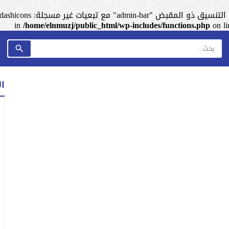
admin-ba" مع تبعيات غير مسجلة: dashicons. من فضلك اطلع على
/home/elnmuzj/public_html/wp-includes/functions.php
on l
ا