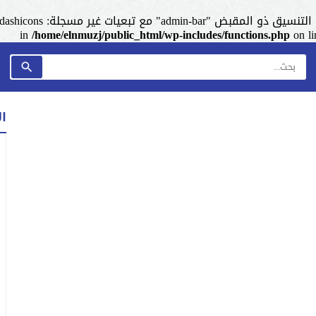
admin-ba" مع تبعيات غير مسجلة: dashicons. من فضلك اطلع على
/home/elnmuzj/public_html/wp-includes/functions.php
on l
ا