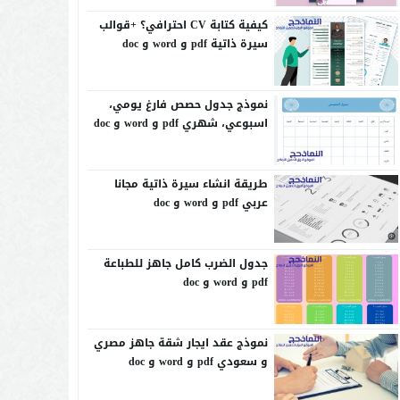
كيفية كتابة CV احترافي؟ +قوالب
سيرة ذاتية pdf و word و doc
نموذج جدول حصص فارغ يومي،
اسبوعي، شهري pdf و word و doc
طريقة انشاء سيرة ذاتية مجانا
عربي pdf و word و doc
جدول الضرب كامل جاهز للطباعة
pdf و word و doc
نموذج عقد ايجار شقة جاهز مصري
و سعودي pdf و word و doc