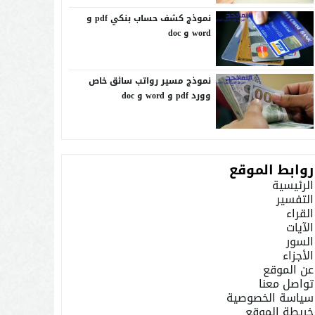
نموذج كشف حساب بنكي pdf و
word و doc
نموذج مسير رواتب سائق خاص
وورد pdf و word و doc
روابط الموقع
الرئيسية
التفسير
القراء
الآيات
السور
الأجزاء
عن الموقع
تواصل معنا
سياسة الخصوصية
خريطة الموقع