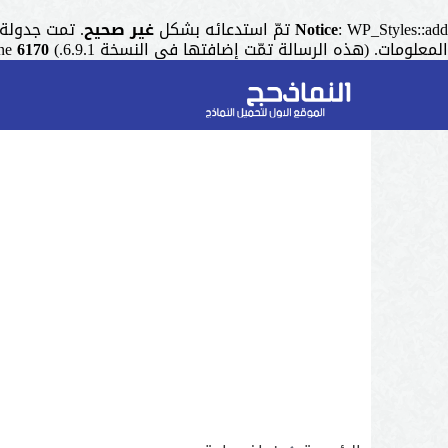
: WP_Styles::add تمّ استدعائه بشكل
Notice
غير صحيح
. تمت جدولة التنسيق ذو المقبض "r
المعلومات. (هذه الرسالة تمّت إضافتها في النسخة 6.9.1.) in
6170
ine