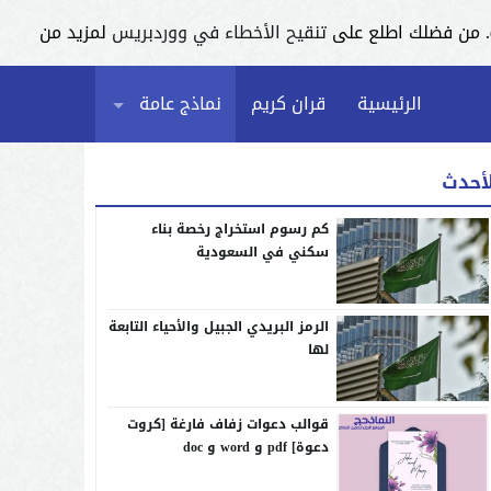
تنقيح الأخطاء في ووردبريس
لمزيد من
الرئيسية
قران كريم
نماذج عامة
لأحدث
كم رسوم استخراج رخصة بناء
سكني في السعودية
الرمز البريدي الجبيل والأحياء التابعة
لها
قوالب دعوات زفاف فارغة [كروت
دعوة] pdf و word و doc