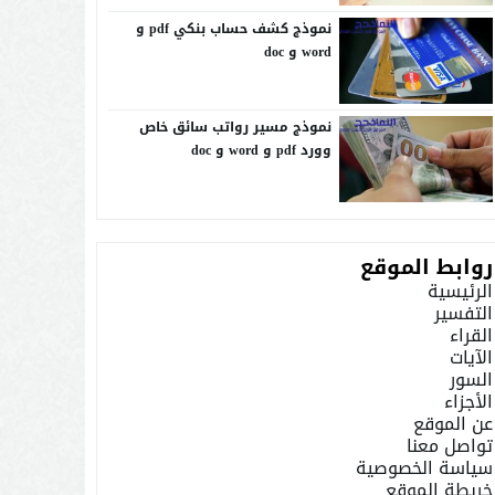
نموذج كشف حساب بنكي pdf و
word و doc
نموذج مسير رواتب سائق خاص
وورد pdf و word و doc
روابط الموقع
الرئيسية
التفسير
القراء
الآيات
السور
الأجزاء
عن الموقع
تواصل معنا
سياسة الخصوصية
خريطة الموقع