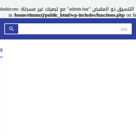
admin-ba" مع تبعيات غير مسجلة: dashicons. من فضلك اطلع على
/home/elnmuzj/public_html/wp-includes/functions.php
on l
ا