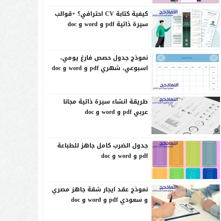
كيفية كتابة CV احترافي؟ +قوالب
سيرة ذاتية pdf و word و doc
نموذج جدول حصص فارغ يومي،
اسبوعي، شهري pdf و word و doc
طريقة انشاء سيرة ذاتية مجانا
عربي pdf و word و doc
جدول الضرب كامل جاهز للطباعة
pdf و word و doc
نموذج عقد ايجار شقة جاهز مصري
و سعودي pdf و word و doc