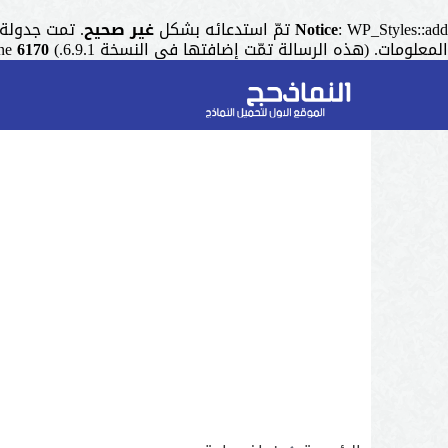
: WP_Styles::add تمّ استدعائه بشكل
Notice
غير صحيح
. تمت جدولة التنسيق ذو المقبض "r
المعلومات. (هذه الرسالة تمّت إضافتها في النسخة 6.9.1.) in
6170
ine