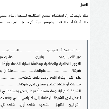
العمل.
ذلك بالإضافة إن استخدام نموذج المخالصة للحصول على جميع
ذلك أحيانًا أثناء الطلاق وتتوقع المرأة أن تحصل على جميع م
قد استلمت أنا الموقع/…………………… الجنسية/………. م
غير ذلك ) برقم/………… بتاريخ/………………. صادر
الأجور النظامية والإضافية ومكافأة نهاية الخدمة وأيضًا 
شركة/…………………. عنوانها/……………….منذ أن بدأت الع
على هذا الإقرار أقوم بإبعاد طرف شركة/………………….من
منازعات أو قضايا تختص بعملي لدى شركة/……………… من 
الشركة أمام أية جهة مستقبلًا فيما يختص بمستحقاتي ال
للعمل لدى الشركة بالإضافة إلى اعترافي بأنني وقعت عل
التوقيع:
التاريخ:
الشهود
شاهد أول:
شاهد ثانٍ: