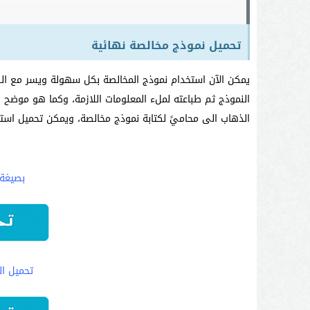
تحميل نموذج مخالصة نهائية
يمكن الآن استخدام نموذج المخالصة بكل سهولة ويسر مع الكث
النموذج ثم طباعته لملء المعلومات اللازمة، وكما هو موضح ف
الذهاب الى محاميً لكتابة نموذج مخالصة، ويمكن تحميل استم
بصيغة pdf: “من هن
تحميل الن