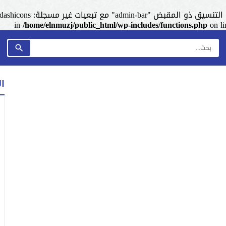
admin-ba" مع تبعيات غير مسجلة: dashicons. من فضلك اطلع على
/home/elnmuzj/public_html/wp-includes/functions.php
on l
ا