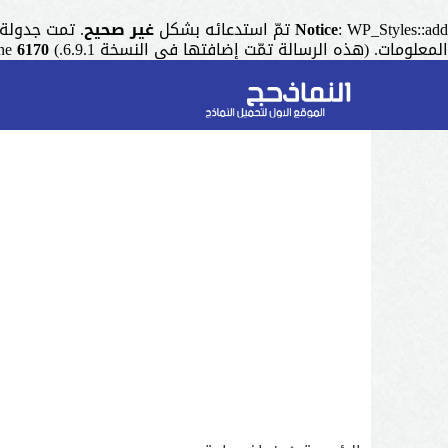
: WP_Styles::add تمّ استدعائه بشكل
Notice
غير صحيح
. تمت جدولة التنسيق ذو المقبض "r
المعلومات. (هذه الرسالة تمّت إضافتها في النسخة 6.9.1.) in
6170
ine