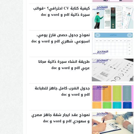
كيفية كتابة CV احترافي؟ +قوالب
سيرة ذاتية pdf و word و doc
نموذج جدول حصص فارغ يومي،
اسبوعي، شهري pdf و word و doc
طريقة انشاء سيرة ذاتية مجانا
عربي pdf و word و doc
جدول الضرب كامل جاهز للطباعة
pdf و word و doc
نموذج عقد ايجار شقة جاهز مصري
و سعودي pdf و word و doc