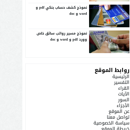
نموذج كشف حساب بنكي pdf و
word و doc
نموذج مسير رواتب سائق خاص
وورد pdf و word و doc
روابط الموقع
الرئيسية
التفسير
القراء
الآيات
السور
الأجزاء
عن الموقع
تواصل معنا
سياسة الخصوصية
خريطة الموقع