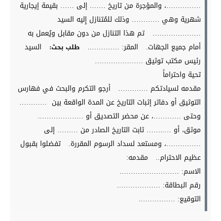
……………، والمؤجرة من تاريخ ……. إلى …… بقيمة إيجارية
شهرية وهي ………… وذلك للمُتنازل إِليه السيد
…………………
تم هذا التنازل من دون مقابل ويُعمل به
أمام جميع الجهات.
المقر: …………..
السيد
طلب بحث:
رئيس مكتب توثيق …………………
تحية واحتراماً
مقدمه لسيادتكم ………….
أرجو التكرم والبحث في فهارس
التوثيق أو دفاتر إثبات التاريخ عن المدة الواقعة بين …………
وحتى …………، عن محضر التصديق أو ………………..
موثق، أو …..…… ثابت التاريخ الصادر من ……… إلى
……………، ومستعد لسداد الرسوم المقررة.
تفضلوا بقبول
عظيم الاحترام..
مقدمه:
الاسم: ……………………..
رقم البطاقة: ……………….
التوقيع: …………….