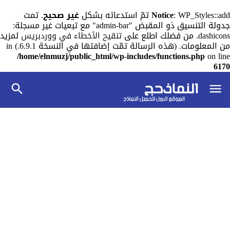
: WP_Styles::add تمّ استدعائه بشكل
Notice
غير صحيح
. تمت
جدولة التنسيق ذو المقبض "admin-bar" مع تبعيات غير مسجلة:
dashicons. من فضلك اطلع على
تنقيح الأخطاء في ووردبريس
لمزيد
من المعلومات. (هذه الرسالة تمّت إضافتها في النسخة 6.9.1.) in
/home/elnmuzj/public_html/wp-includes/functions.php
on line
6170